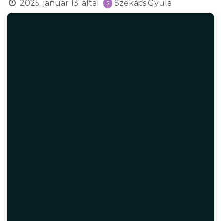
2025. január 13.
által
Székács Gyula