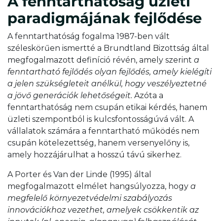
A fenntarthatóság üzleti
paradigmájának fejlődése
A fenntarthatóság fogalma 1987-ben vált
széleskörűen ismertté a Brundtland Bizottság által
megfogalmazott definíció révén, amely szerint
a
fenntartható fejlődés olyan fejlődés, amely kielégíti
a jelen szükségleteit anélkül, hogy veszélyeztetné
a jövő generációk lehetőségeit.
Azóta a
fenntarthatóság nem csupán etikai kérdés, hanem
üzleti szempontból is kulcsfontosságúvá vált. A
vállalatok számára a fenntartható működés nem
csupán kötelezettség, hanem versenyelőny is,
amely hozzájárulhat a hosszú távú sikerhez.
A Porter és Van der Linde (1995) által
megfogalmazott elmélet hangsúlyozza, hogy
a
megfelelő környezetvédelmi szabályozás
innovációkhoz vezethet, amelyek csökkentik az