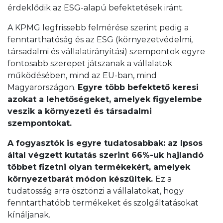
érdeklődik az ESG-alapú befektetések iránt.
A KPMG legfrissebb felmérése szerint pedig a
fenntarthatóság és az ESG (környezetvédelmi,
társadalmi és vállalatirányítási) szempontok egyre
fontosabb szerepet játszanak a vállalatok
működésében, mind az EU-ban, mind
Magyarországon.
Egyre több befektető keresi
azokat a lehetőségeket, amelyek figyelembe
veszik a környezeti és társadalmi
szempontokat.
A fogyasztók is egyre tudatosabbak: az Ipsos
által végzett kutatás szerint 66%-uk hajlandó
többet fizetni olyan termékekért, amelyek
környezetbarát módon készültek.
Ez a
tudatosság arra ösztönzi a vállalatokat, hogy
fenntarthatóbb termékeket és szolgáltatásokat
kínáljanak.