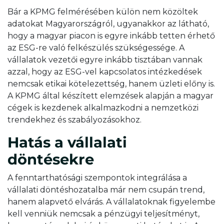
Bár a KPMG felmérésében külön nem közöltek
adatokat Magyarországról, ugyanakkor az látható,
hogy a magyar piacon is egyre inkább tetten érhető
az ESG-re való felkészülés szükségessége. A
vállalatok vezetői egyre inkább tisztában vannak
azzal, hogy az ESG-vel kapcsolatos intézkedések
nemcsak etikai kötelezettség, hanem üzleti előny is.
A KPMG által készített elemzések alapján a magyar
cégek is kezdenek alkalmazkodni a nemzetközi
trendekhez és szabályozásokhoz.
Hatás a vállalati
döntésekre
A fenntarthatósági szempontok integrálása a
vállalati döntéshozatalba már nem csupán trend,
hanem alapvető elvárás. A vállalatoknak figyelembe
kell venniük nemcsak a pénzügyi teljesítményt,