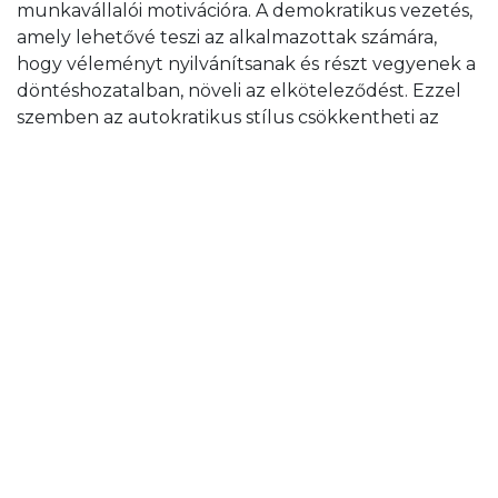
munkavállalói motivációra. A demokratikus vezetés,
amely lehetővé teszi az alkalmazottak számára,
hogy véleményt nyilvánítsanak és részt vegyenek a
döntéshozatalban, növeli az elköteleződést. Ezzel
szemben az autokratikus stílus csökkentheti az
alkalmazottak részvételét és motivációját. A nyílt
kommunikáció és a visszajelzés kultúrája segíti az
alkalmazottakat abban, hogy aktívan részt
vegyenek a környezettudatos programokban.
Képzés és fejlesztés
A vezetők felelőssége, hogy megfelelő képzéseket
biztosítsanak az alkalmazottak számára. Az oktatás
segíti őket abban, hogy megértsék a
fenntarthatóság jelentőségét és elsajátítsák a
szükséges készségeket. A kutatások azt mutatják,
hogy a folyamatos tanulás és fejlődés lehetőségei
növelik az alkalmazottak elkötelezettségét.