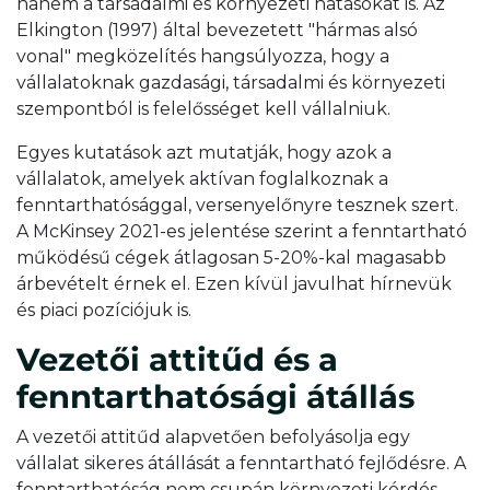
hanem a társadalmi és környezeti hatásokat is. Az
Elkington (1997) által bevezetett "hármas alsó
vonal" megközelítés hangsúlyozza, hogy a
vállalatoknak gazdasági, társadalmi és környezeti
szempontból is felelősséget kell vállalniuk.
Egyes kutatások azt mutatják, hogy azok a
vállalatok, amelyek aktívan foglalkoznak a
fenntarthatósággal, versenyelőnyre tesznek szert.
A McKinsey 2021-es jelentése szerint a fenntartható
működésű cégek átlagosan 5-20%-kal magasabb
árbevételt érnek el. Ezen kívül javulhat hírnevük
és piaci pozíciójuk is.
Vezetői attitűd és a
fenntarthatósági átállás
A vezetői attitűd alapvetően befolyásolja egy
vállalat sikeres átállását a fenntartható fejlődésre. A
fenntarthatóság nem csupán környezeti kérdés,