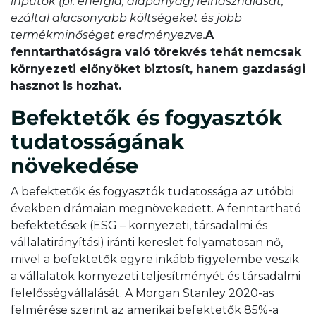
inputok (pl. energia, alapanyag) felhasználását,
ezáltal alacsonyabb költségeket és jobb
termékminőséget eredményezve.
A
fenntarthatóságra való törekvés tehát nemcsak
környezeti előnyöket biztosít, hanem gazdasági
hasznot is hozhat.
Befektetők és fogyasztók
tudatosságának
növekedése
A befektetők és fogyasztók tudatossága az utóbbi
években drámaian megnövekedett. A fenntartható
befektetések (ESG – környezeti, társadalmi és
vállalatirányítási) iránti kereslet folyamatosan nő,
mivel a befektetők egyre inkább figyelembe veszik
a vállalatok környezeti teljesítményét és társadalmi
felelősségvállalását. A Morgan Stanley 2020-as
felmérése szerint az amerikai befektetők 85%-a