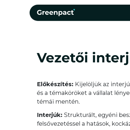
Kihagyás és továbblépés a tartalomhoz
Kezdőlap
Szolgáltat
Vezetői inter
Előkészítés:
Kijelöljük az interj
és a témaköröket a vállalat lén
témái mentén.
Interjúk:
Strukturált, egyéni bes
felsővezetéssel a hatások, kocká