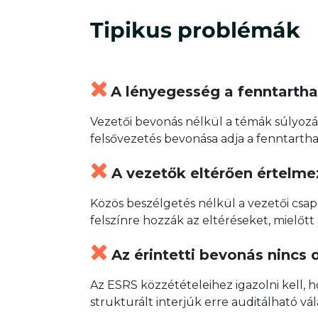
Tipikus problémák
A lényegesség a fenntarthat
Vezetői bevonás nélkül a témák súlyozá
felsővezetés bevonása adja a fenntarth
A vezetők eltérően értelmez
Közös beszélgetés nélkül a vezetői csap
felszínre hozzák az eltéréseket, mielőtt
Az érintetti bevonás nincs
Az ESRS közzétételeihez igazolni kell, 
strukturált interjúk erre auditálható vá