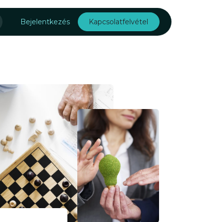
Rólunk
Bejelentkezés
Kapcsolatfelvétel