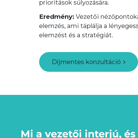
prioritások súlyozására.
Eredmény:
Vezetői nézőpontok
elemzés, ami táplálja a lényeges
elemzést és a stratégiát.
Díjmentes konzultáció
Mi a vezetői interjú, és