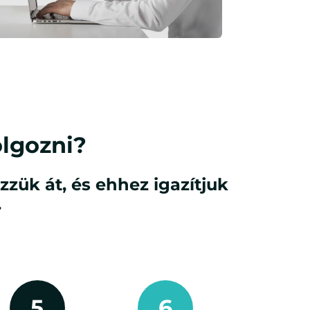
lgozni?
zzük át, és ehhez igazítjuk
.
5
6