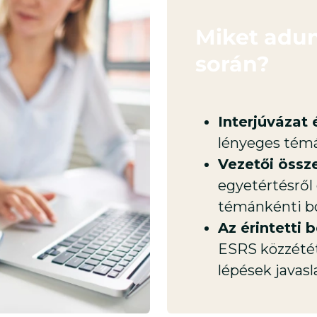
Miket adun
során?
Interjúvázat
lényeges témá
Vezetői öss
egyetértésről 
témánkénti b
Az érintetti
ESRS közzétét
lépések javasl