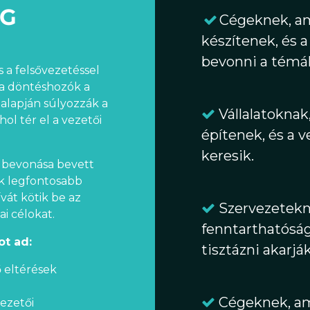
SG
Cégeknek, am
készítenek, és a
bevonni a témák
s a felsővezetéssel
y a döntéshozók a
alapján súlyozzák a
Vállalatoknak
ol tér el a vezetői
építenek, és a 
keresik.
k bevonása bevett
yik legfontosabb
ívát kötik be az
Szervezetekne
i célokat.
fenntarthatósági
ot ad:
tisztázni akarják
ő eltérések
Cégeknek, am
ezetői