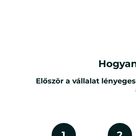
Hogyan
Először a vállalat lényege
1
2