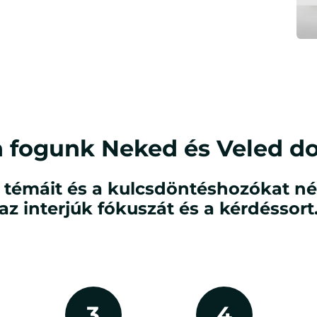
 fogunk
Neked és Veled
do
s témáit és a kulcsdöntéshozókat né
az interjúk fókuszát és a kérdéssort
3
4