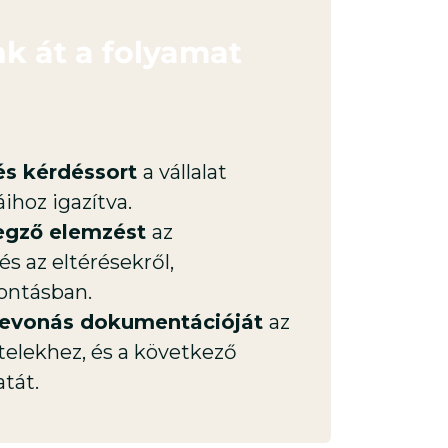
k át a folyamat
 és kérdéssort
a vállalat
ihoz igazítva.
zegző elemzést
az
és az eltérésekről,
ontásban.
 bevonás dokumentációját
az
elekhez, és a következő
atát.