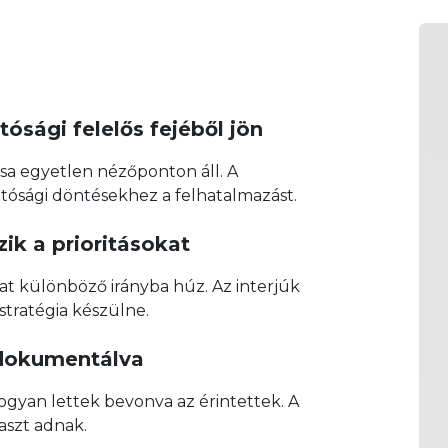
ósági felelős fejéből jön
sa egyetlen nézőponton áll. A
atósági döntésekhez a felhatalmazást.
ik a prioritásokat
at különböző irányba húz. Az interjúk
 stratégia készülne.
 dokumentálva
hogyan lettek bevonva az érintettek. A
laszt adnak.