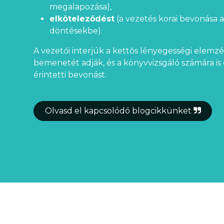
megalapozása),
elköteleződést
(a vezetés korai bevonása 
döntésekbe).
A vezetői interjúk a kettős lényegességi elemzés
bemenetét adják, és a könyvvizsgáló számára i
érintetti bevonást.
Olvasd el kapcsolódó blogcikkünket