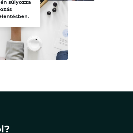
én súlyozza
yozás
elentésben.
l?