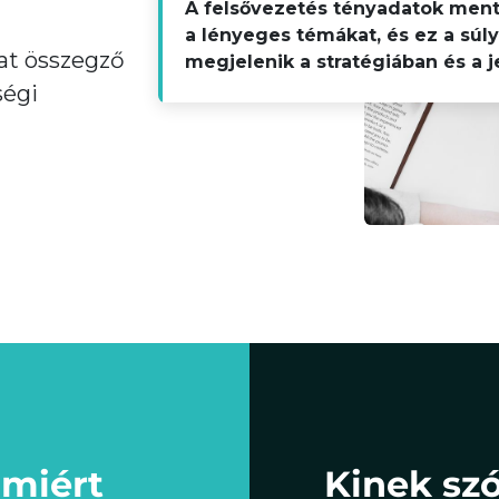
A felsővezetés tényadatok ment
a lényeges témákat, és ez a súl
at összegző
megjelenik a stratégiában és a j
ségi
 miért
Kinek szó