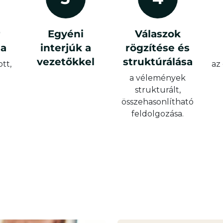
r
Egyéni
Válaszok
sa
interjúk a
rögzítése és
vezetőkkel
struktúrálása
ott,
az
a vélemények
strukturált,
összehasonlítható
feldolgozása.