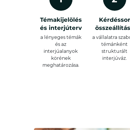
Témakijelölés
Kérdésso
és interjúterv
összeállítá
a lényeges témák
a vállalatra szab
és az
témánként
interjúalanyok
strukturált
körének
interjúváz.
meghatározása.