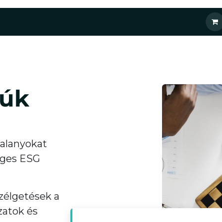
ásaink
Őszi képzéseink
Kihelyezett ESG csapat
Blog
júk
úalanyokat
yeges ESG
zélgetések a
zatok és