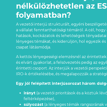
nélkülözhetetlen az E
folyamatban?
A vezetői interjú strukturált, egyéni beszélgeté
a vállalat fenntarthatósági témáiról. A cél, hog
hatások, kockázatok és lehetőségek tényadatai 
lényeges témákat, és kiderüljön, hol egyezik és h
csapat látásmódja.
A kettős lényegességi elemzésnél az érintette
és elvárt gyakorlat, a felsővezetés pedig az eg
érintetti csoport. Az interjúk a vezetői perspekt
IRO-k értékelésébe, és megalapozzák a stratégia
Egy jól felépített interjúsorozat három dolg
irányt
(a vezetői prioritások és a köztük lév
feltérképezése),
súlyozást
(a lényeges témák rangsorának v