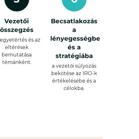
Vezetői
Becsatlakozás
összegzés
a
lényegességbe
 egyetértés és az
és a
eltérések
bemutatása
stratégiába
témánként.
a vezetői súlyozás
bekötése az IRO-k
értékelésébe és a
célokba.