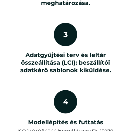
meghatározása.
3
Adatgyűjtési terv és leltár
összeállítása (LCI); beszállítói
adatkérő sablonok kiküldése.
4
Modellépítés és futtatás