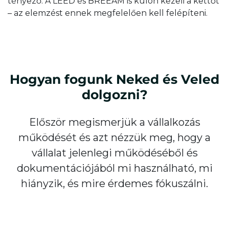
tényező. A LEED és BREEAM is külön kezeli a kettőt
– az elemzést ennek megfelelően kell felépíteni.
Hogyan fogunk
Neked és Veled
dolgozni?
Először megismerjük a vállalkozás
működését és azt nézzük meg, hogy a
vállalat jelenlegi működéséből és
dokumentációjából mi használható, mi
hiányzik, és mire érdemes fókuszálni.