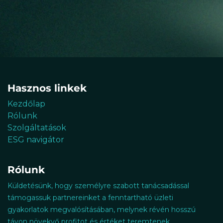
Hasznos linkek
Kezdőlap
Rólunk
Szolgáltatások
ESG navigátor
Rólunk
Küldetésünk, hogy személyre szabott tanácsadással
támogassuk partnereinket a fenntartható ​üzleti
gyakorlatok megvalósításában, melynek révén hosszú
távon növekvő profitot és értéket teremtenek.