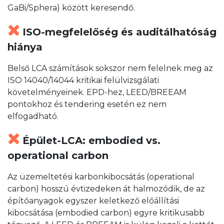
GaBi/Sphera) között keresendő.
ISO-megfelelőség és auditálhatóság
hiánya
Belső LCA számítások sokszor nem felelnek meg az
ISO 14040/14044 kritikai felülvizsgálati
követelményeinek. EPD-hez, LEED/BREEAM
pontokhoz és tendering esetén ez nem
elfogadható.
Épület-LCA: embodied vs.
operational carbon
Az üzemeltetési karbonkibocsátás (operational
carbon) hosszú évtizedeken át halmozódik, de az
építőanyagok egyszer keletkező előállítási
kibocsátása (embodied carbon) egyre kritikusabb