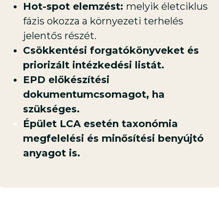
Hot-spot elemzést:
melyik életciklus
fázis okozza a környezeti terhelés
jelentős részét.
Csökkentési forgatókönyveket és
priorizált intézkedési listát.
EPD előkészítési
dokumentumcsomagot, ha
szükséges.
Épület LCA esetén taxonómia
megfelelési és minősítési benyújtó
anyagot is.