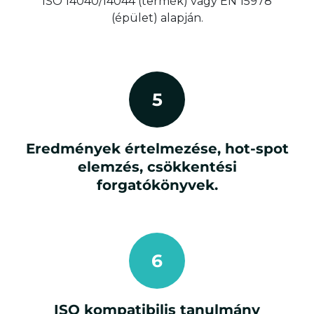
ISO 14040/14044 (termék) vagy EN 15978
(épület) alapján.
5
Eredmények értelmezése, hot-spot
elemzés, csökkentési
forgatókönyvek.
6
ISO kompatibilis tanulmány