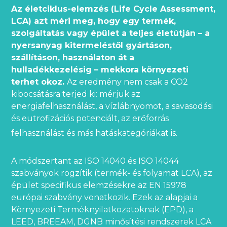
Az életciklus-elemzés (Life Cycle Assessment,
LCA) azt méri meg, hogy egy termék,
szolgáltatás vagy épület a teljes életútján – a
nyersanyag kitermeléstől gyártáson,
szállításon, használaton át a
hulladékkezelésig – mekkora környezeti
terhet okoz.
Az eredmény nem csak a CO2
kibocsátásra terjed ki: mérjük az
energiafelhasználást, a vízlábnyomot, a savasodási
és eutrofizációs potenciált, az erőforrás
felhasználást és más hatáskategóriákat is.
A módszertant az ISO 14040 és ISO 14044
szabványok rögzítik (termék- és folyamat LCA), az
épület specifikus elemzésekre az EN 15978
európai szabvány vonatkozik. Ezek az alapjai a
Környezeti Terméknyilatkozatoknak (EPD), a
LEED, BREEAM, DGNB minősítési rendszerek LCA