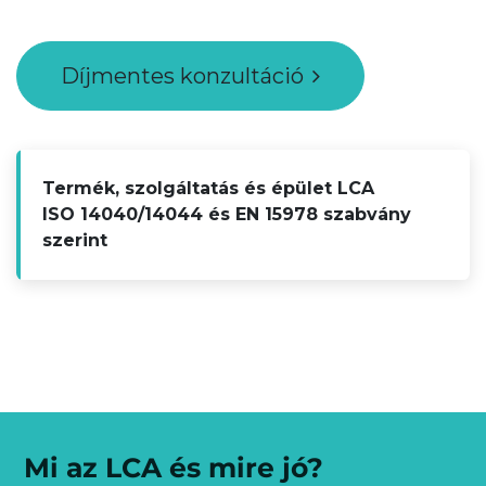
Díjmentes konzultáció
Termék, szolgáltatás és épület LCA
ISO 14040/14044 és EN 15978 szabvány
szerint
Mi az LCA és mire jó?