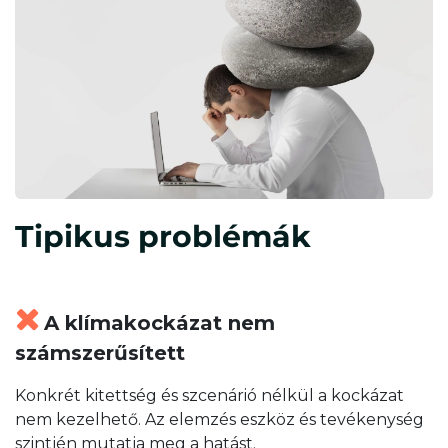
Tipikus problémák
A klímakockázat nem
számszerűsített
Konkrét kitettség és szcenárió nélkül a kockázat
nem kezelhető. Az elemzés eszköz és tevékenység
szintjén mutatja meg a hatást.