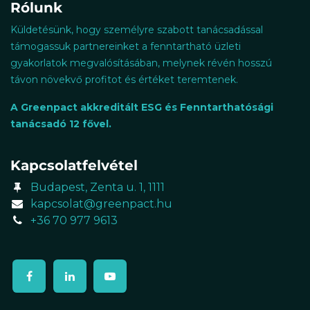
Rólunk
Küldetésünk, hogy személyre szabott tanácsadással
támogassuk partnereinket a fenntartható ​üzleti
gyakorlatok megvalósításában, melynek révén hosszú
távon növekvő profitot és értéket teremtenek.
A Greenpact akkreditált ESG és Fenntarthatósági
tanácsadó 12 fővel.
Kapcsolatfelvétel
Budapest, Zenta u. 1, 1111
kapcsolat@greenpact.hu
+36 70 977 9613