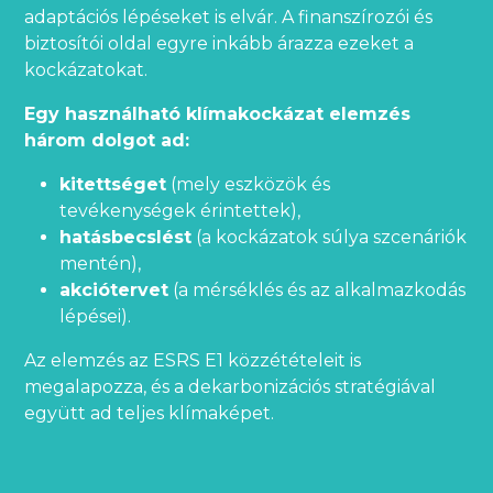
adaptációs lépéseket is elvár. A finanszírozói és
biztosítói oldal egyre inkább árazza ezeket a
kockázatokat.
Egy használható klímakockázat elemzés
három dolgot ad:
kitettséget
(mely eszközök és
tevékenységek érintettek),
hatásbecslést
(a kockázatok súlya szcenáriók
mentén),
akciótervet
(a mérséklés és az alkalmazkodás
lépései).
Az elemzés az ESRS E1 közzétételeit is
megalapozza, és a dekarbonizációs stratégiával
együtt ad teljes klímaképet.