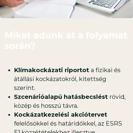
Miket adunk át a folyamat
során?
Klímakockázati riportot
a fizikai és
átállási kockázatokról, kitettség
szerint.
Szcenárióalapú hatásbecslést
rövid,
közép és hosszú távra.
Kockázatkezelési akciótervet
felelősökkel és határidőkkel, az ESRS
E1 közzétételekhez illesztve.