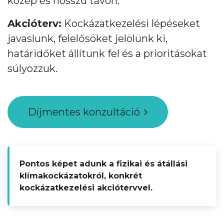
közép és hosszú távon.
Akcióterv:
Kockázatkezelési lépéseket
javaslunk, felelősöket jelölünk ki,
határidőket állítunk fel és a prioritásokat
súlyozzuk.
Díjmentes konzultáció
Pontos képet adunk a fizikai és átállási
klímakockázatokról, konkrét
kockázatkezelési akciótervvel.