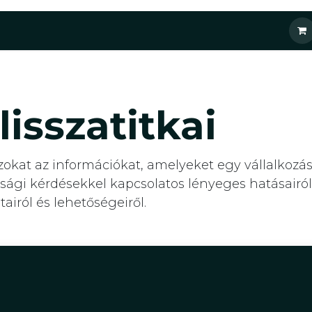
ásaink
Őszi képzéseink
Kihelyezett ESG csapat
Blog
isszatitkai
at az információkat, amelyeket egy vállalkozásn
sági kérdésekkel kapcsolatos lényeges hatásairól, 
airól és lehetőségeiről.