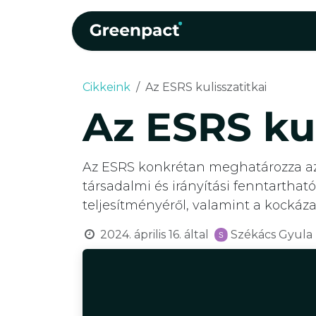
Kihagyás és továbblépés a tartalomhoz
Kezdőlap
Szolgáltat
Cikkeink
Az ESRS kulisszatitkai
Az ESRS kul
Az ESRS konkrétan meghatározza azok
társadalmi és irányítási fenntartható
teljesítményéről, valamint a kockázat
2024. április 16.
által
Székács Gyula