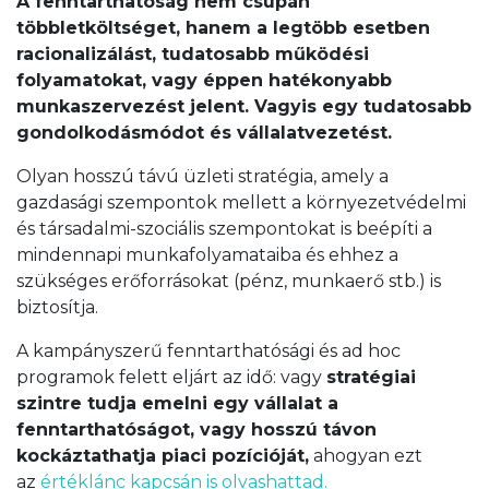
A fenntarthatóság nem csupán
többletköltséget, hanem a legtöbb esetben
racionalizálást, tudatosabb működési
folyamatokat, vagy éppen hatékonyabb
munkaszervezést jelent. Vagyis egy tudatosabb
gondolkodásmódot és vállalatvezetést.
Olyan hosszú távú üzleti stratégia, amely a
gazdasági szempontok mellett a környezetvédelmi
és társadalmi-szociális szempontokat is beépíti a
mindennapi munkafolyamataiba és ehhez a
szükséges erőforrásokat (pénz, munkaerő stb.) is
biztosítja.
A kampányszerű fenntarthatósági és ad hoc
programok felett eljárt az idő: vagy
stratégiai
szintre tudja emelni egy vállalat a
fenntarthatóságot, vagy hosszú távon
kockáztathatja piaci pozícióját,
ahogyan ezt
az
értéklánc kapcsán is olvashattad.