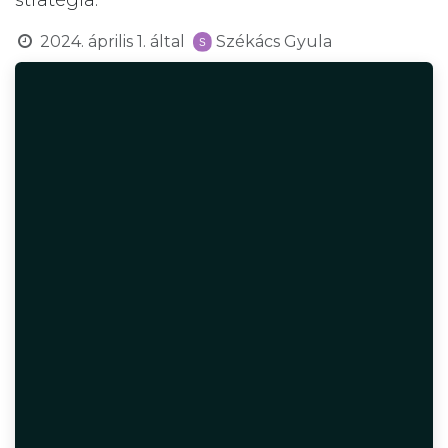
stratégia.
2024. április 1.
által
Székács Gyula