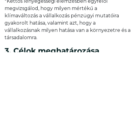
*Kettős lényegességi elemzésben egyfelől
megvizsgálod, hogy milyen mértékű a
klímaváltozás a vállalkozás pénzügyi mutatóira
gyakorolt hatása, valamint azt, hogy a
vállalkozásnak milyen hatása van a környezetre és a
társadalomra.
3. Célok meghatározása
Határozz meg ambíciózus, de elérhető rövid-,
közép- és hosszútávú célokat és kötelezed el
magad a megvalósításuk mellett. Érdemes a
legnagyobbal kezdeni, hiszen ott rövid távon is
mérhető és érzékelhető hatást tudunk eszközölni.
Kezeld és csökkentsd a negatív hatásokat.
4. Megvalósítás és annak
folyamatos ellenőrzése és
visszacsatolása