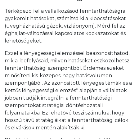
Térképezd fel a vállalkozásod fenntarthatóságra
gyakorolt hatásokat, számítsd ki a kibocsátásokat
(üvegházhatású gázok, vízlábnyom). Mérd fel az
éghajlat-változással kapcsolatos kockázatokat és
lehetőségeket.
Ezzel a lényegességi elemzéssel beazonosíthatod,
mik a befolyásaid, milyen hatásokat eszközölhetsz
fenntarthatósági szempontból. Érdemes ezeket
minősíteni kis-közepes-nagy hatásvolumen
szempontjából. Az azonosított lényeges témák és a
kettős lényegességi elemzés* alapján a vállalatok
jobban tudják integrálni a fenntarthatósági
szempontokat stratégiai döntéshozatali
folyamataikba. Ez lehetővé teszi számukra, hogy
hosszú távú stratégiáikat a fenntarthatósági célok
és elvárások mentén alakítsák ki.