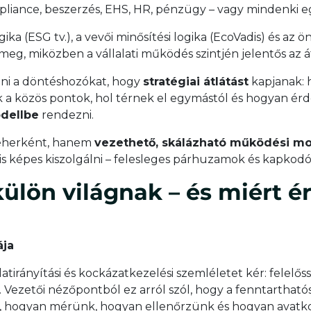
ompliance, beszerzés, EHS, HR, pénzügy – vagy mindenki 
ika (ESG tv.), a vevői minősítési logika (EcoVadis) és az ö
meg, miközben a vállalati működés szintjén jelentős az á
tni a döntéshozókat, hogy
stratégiai átlátást
kapjanak: 
nak a közös pontok, hol térnek el egymástól és hogyan 
dellbe
rendezni.
teherként, hanem
vezethető, skálázható működési mo
 is képes kiszolgálni – felesleges párhuzamok és kapkodó
külön világnak – és miért 
ája
alatirányítási és kockázatkezelési szemléletet kér: felelőss
Vezetői nézőpontból ez arról szól, hogy a fenntarthatós
elel, hogyan mérünk, hogyan ellenőrzünk és hogyan avat