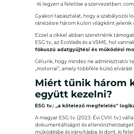
· Ki legyen a felelőse a szervezetben: c
Gyakori tapasztalat, hogy a szabályozói log
ránézésre három külön világként jelenik 
Ezzel a cikkel abban szeretnénk támoga
ESG tv., az EcoVadis és a VSME, hol van
fókuszú adatgyűjtési és működési mo
Célunk, hogy mindez ne adminisztratív 
„motorral”, amely többféle külső elvárást
Miért tűnik három 
együtt kezelni?
ESG tv.: „a kötelező megfelelés” logik
A magyar ESG tv. (2023. Évi CVIII. tv.) váll
dokumentáltságot és ellenőrizhetőséget. 
működésbe és irányításba: ki dönt, ki f