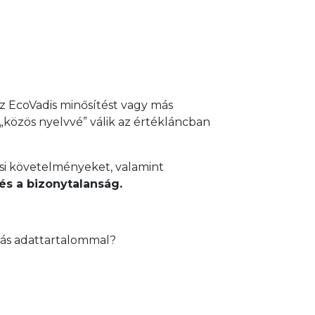
az EcoVadis minősítést vagy más
„közös nyelvvé” válik az értékláncban
ési követelményeket, valamint
s a bizonytalanság.
más adattartalommal?