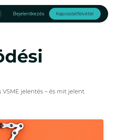
Rólunk
Bejelentkezés
Kapcsolatfelvétel
ödési
 VSME jelentés – és mit jelent