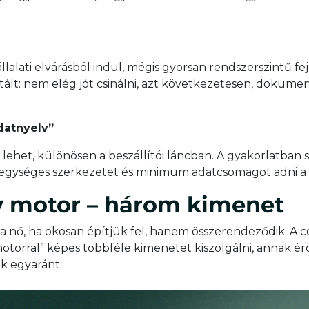
lalati elvárásból indul, mégis gyorsan rendszerszintű fe
tált: nem elég jót csinálni, azt következetesen, dokume
datnyelv”
lehet, különösen a beszállítói láncban. A gyakorlatban s
ít egységes szerkezetet és minimum adatcsomagot adni a
y motor – három kimenet
ra nő, ha okosan építjük fel, hanem összerendeződik. A 
motorral” képes többféle kimenetet kiszolgálni, annak 
k egyaránt.