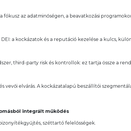
s: a fókusz az adatminőségen, a beavatkozási programoko
DEI: a kockázatok és a reputáció kezelése a kulcs, kül
er, third-party risk és kontrollok: ez tartja össze a rend
és vevői elvárás. A kockázatalapú beszállítói szegmentálá
nyomásból integrált működés
 bizonyítékgyűjtés, széttartó felelősségek.