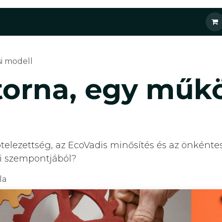
ásaink
Őszi képzéseink
Kihelyezett ESG csapat
Blog
i modell
orna, egy műk
elezettség, az EcoVadis minősítés és az önkéntes
ai szempontjából?
la