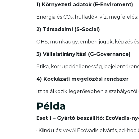
1) Környezeti adatok (E-Enviroment)
Energia és CO₂, hulladék, víz, megfelelé
2) Társadalmi (S-Social)
OHS, munkaügy, emberi jogok, képzés és 
3) Vállalatirányítási (G-Governance)
Etika, korrupcióellenesség, bejelentőrendsz
4) Kockázati megelőzési rendszer
Itt találkozik legerősebben a szabályozói 
Példa
Eset 1 – Gyártó beszállító: EcoVadis-
· Kiindulás: vevői EcoVadis elvárás, ad-hoc