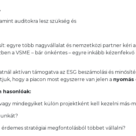
,
lamint auditokra lesz szükség és
ít: egyre több nagyvállalat és nemzetközi partner kéri 
özben a VSME – bár önkéntes – egyre inkább kézenfekvő 
alatnál aktívan támogatva az ESG beszámolási és minősít
látjuk, hogy a piacon most egyszerre van jelen a
nyomás é
 hasonlóak:
 vagy mindegyiket külön projektként kell kezelni más-
munkát?
ol érdemes stratégiai megfontolásból többet vállalni?