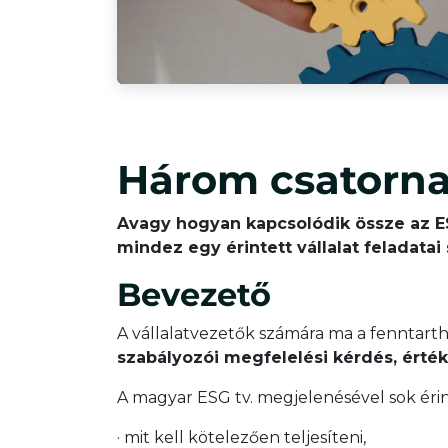
Három csatorna
Avagy hogyan kapcsolódik össze az ES
mindez egy érintett vállalat feladata
Bevezető
A vállalatvezetők számára ma a fennta
szabályozói megfelelési kérdés, ért
A magyar ESG tv. megjelenésével sok érin
· mit kell kötelezően teljesíteni,