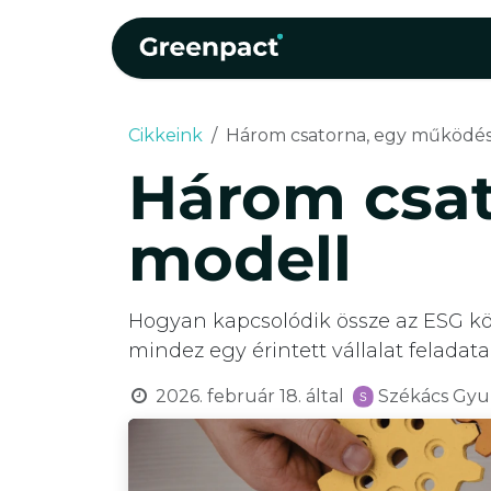
Kihagyás és továbblépés a tartalomhoz
Kezdőlap
Szolgáltat
Cikkeink
Három csatorna, egy működés
Három csat
modell
Hogyan kapcsolódik össze az ESG köt
mindez egy érintett vállalat feladat
2026. február 18.
által
Székács Gyu