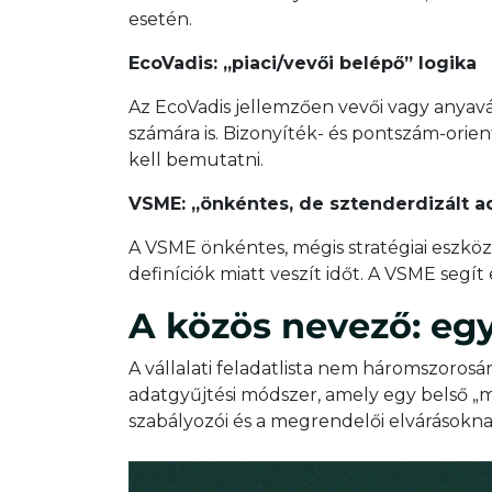
esetén.
EcoVadis: „piaci/vevői belépő” logika
Az EcoVadis jellemzően vevői vagy anyavál
számára is. Bizonyíték- és pontszám-orien
kell bemutatni.
VSME: „önkéntes, de sztenderdizált a
A VSME önkéntes, mégis stratégiai eszköz 
definíciók miatt veszít időt. A VSME seg
A közös nevező: eg
A vállalati feladatlista nem háromszorosá
adatgyűjtési módszer, amely egy belső „
szabályozói és a megrendelői elvárásokna