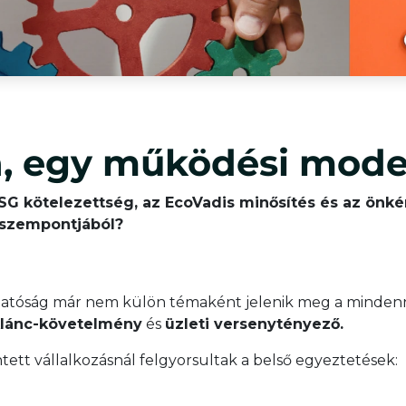
, egy működési mode
G kötelezettség, az EcoVadis minősítés és az önkén
i szempontjából?
rthatóság már nem külön témaként jelenik meg a mind
éklánc-követelmény
és
üzleti versenytényező.
tett vállalkozásnál felgyorsultak a belső egyeztetések: