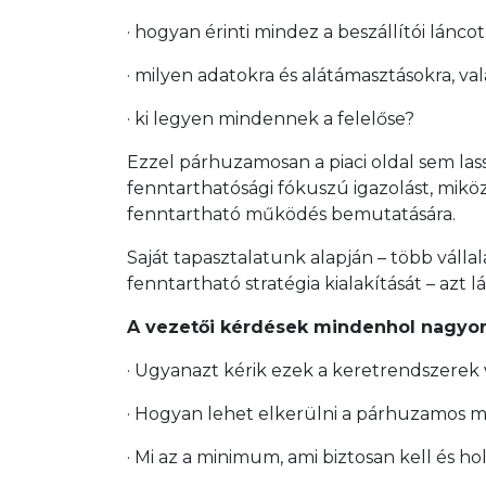
· hogyan érinti mindez a beszállítói láncot
· milyen adatokra és alátámasztásokra, va
· ki legyen mindennek a felelőse?
Ezzel párhuzamosan a piaci oldal sem lass
fenntarthatósági fókuszú igazolást, mik
fenntartható működés bemutatására.
Saját tapasztalatunk alapján – több váll
fenntartható stratégia kialakítását – azt 
A vezetői kérdések mindenhol nagyon
· Ugyanazt kérik ezek a keretrendszerek
· Hogyan lehet elkerülni a párhuzamos 
· Mi az a minimum, ami biztosan kell és h