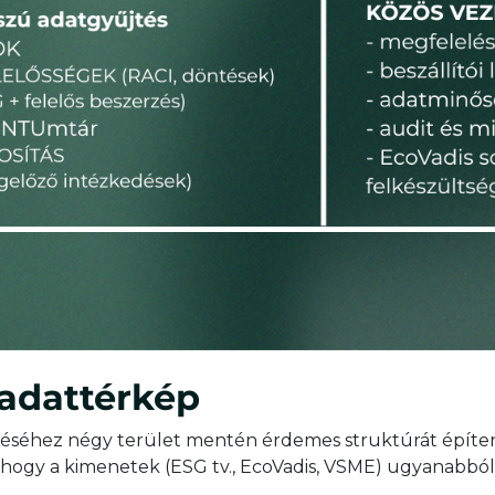
adattérkép
téséhez négy terület mentén érdemes struktúrát építen
úgy, hogy a kimenetek (ESG tv., EcoVadis, VSME) ugyanabbó