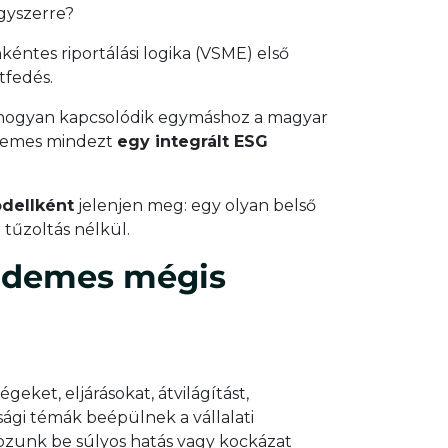
egyszerre?
nkéntes riportálási logika (VSME) első
tfedés.
hogyan kapcsolódik egymáshoz a magyar
érdemes mindezt
egy integrált ESG
dellként
jelenjen meg: egy olyan belső
 tűzoltás nélkül.
érdemes mégis
égeket, eljárásokat, átvilágítást,
ági témák beépülnek a vállalati
kozunk be súlyos hatás vagy kockázat