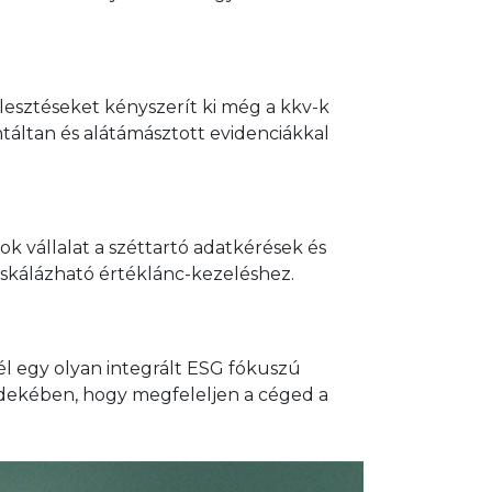
jlesztéseket kényszerít ki még a kkv-k
ntáltan és alátámásztott evidenciákkal
ok vállalat a széttartó adatkérések és
 skálázható értéklánc-kezeléshez.
cél egy olyan integrált ESG fókuszú
érdekében, hogy megfeleljen a céged a