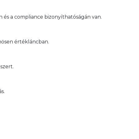
n és a compliance bizonyíthatóságán van.
önösen értékláncban.
szert.
s.