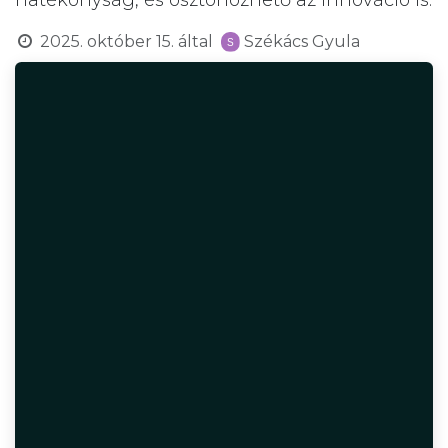
hatékonyság, és ösztönözhető az innováció is.
2025. október 15.
által
Székács Gyula