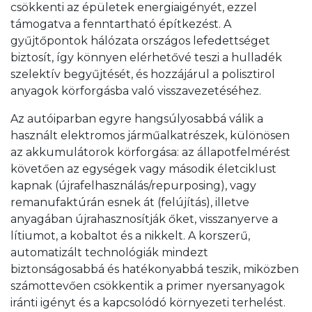
csökkenti az épületek energiaigényét, ezzel
támogatva a fenntartható építkezést. A
gyűjtőpontok hálózata országos lefedettséget
biztosít, így könnyen elérhetővé teszi a hulladék
szelektív begyűjtését, és hozzájárul a polisztirol
anyagok körforgásba való visszavezetéséhez.
Az autóiparban egyre hangsúlyosabbá válik a
használt elektromos járműalkatrészek, különösen
az akkumulátorok körforgása: az állapotfelmérést
követően az egységek vagy második életciklust
kapnak (újrafelhasználás/repurposing), vagy
remanufaktúrán esnek át (felújítás), illetve
anyagában újrahasznosítják őket, visszanyerve a
lítiumot, a kobaltot és a nikkelt. A korszerű,
automatizált technológiák mindezt
biztonságosabbá és hatékonyabbá teszik, miközben
számottevően csökkentik a primer nyersanyagok
iránti igényt és a kapcsolódó környezeti terhelést.