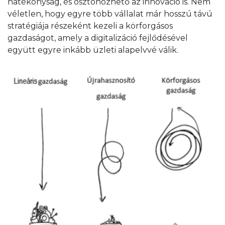
hatékonyság, és ösztönözhető az innováció is. Nem
véletlen, hogy egyre több vállalat már hosszú távú
stratégiája részeként kezeli a körforgásos
gazdaságot, amely a digitalizáció fejlődésével
együtt egyre inkább üzleti alapelvvé válik.