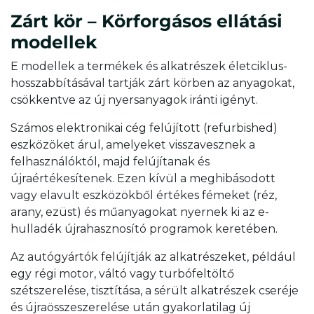
Zárt kör – Körforgásos ellátási
modellek
E modellek a termékek és alkatrészek életciklus-
hosszabbításával tartják zárt körben az anyagokat,
csökkentve az új nyersanyagok iránti igényt.
Számos elektronikai cég felújított (refurbished)
eszközöket árul, amelyeket visszavesznek a
felhasználóktól, majd felújítanak és
újraértékesítenek. Ezen kívül a meghibásodott
vagy elavult eszközökből értékes fémeket (réz,
arany, ezüst) és műanyagokat nyernek ki az e-
hulladék újrahasznosító programok keretében.
Az autógyártók felújítják az alkatrészeket, például
egy régi motor, váltó vagy turbófeltöltő
szétszerelése, tisztítása, a sérült alkatrészek cseréje
és újraösszeszerelése után gyakorlatilag új