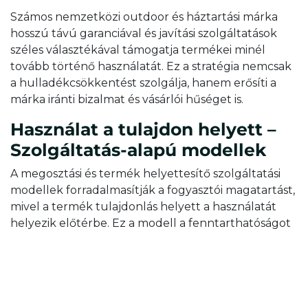
Számos nemzetközi outdoor és háztartási márka
hosszú távú garanciával és javítási szolgáltatások
széles választékával támogatja termékei minél
tovább történő használatát. Ez a stratégia nemcsak
a hulladékcsökkentést szolgálja, hanem erősíti a
márka iránti bizalmat és vásárlói hűséget is.
Használat a tulajdon helyett –
Szolgáltatás-alapú modellek
A megosztási és termék helyettesítő szolgáltatási
modellek forradalmasítják a fogyasztói magatartást,
mivel a termék tulajdonlás helyett a használatát
helyezik előtérbe. Ez a modell a fenntarthatóságot
támogatja azzal, hogy csökkenti az egyéni
fogyasztást és a túlzott termelést, miközben több
ember fér hozzá egy-egy termékhez.
Az egyik nemzetközi világítástechnikai cég nemcsak