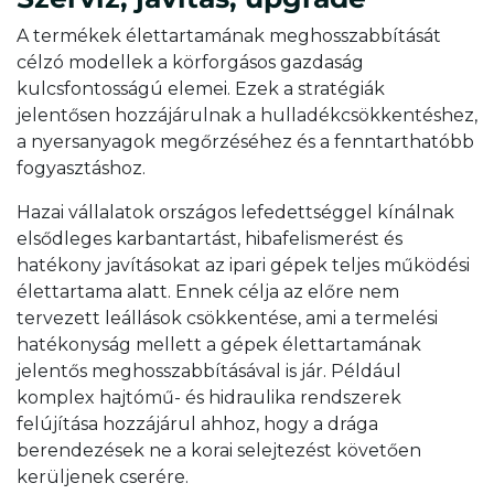
A termékek élettartamának meghosszabbítását
célzó modellek a körforgásos gazdaság
kulcsfontosságú elemei. Ezek a stratégiák
jelentősen hozzájárulnak a hulladékcsökkentéshez,
a nyersanyagok megőrzéséhez és a fenntarthatóbb
fogyasztáshoz.
Hazai vállalatok országos lefedettséggel kínálnak
elsődleges karbantartást, hibafelismerést és
hatékony javításokat az ipari gépek teljes működési
élettartama alatt. Ennek célja az előre nem
tervezett leállások csökkentése, ami a termelési
hatékonyság mellett a gépek élettartamának
jelentős meghosszabbításával is jár. Például
komplex hajtómű- és hidraulika rendszerek
felújítása hozzájárul ahhoz, hogy a drága
berendezések ne a korai selejtezést követően
kerüljenek cserére.