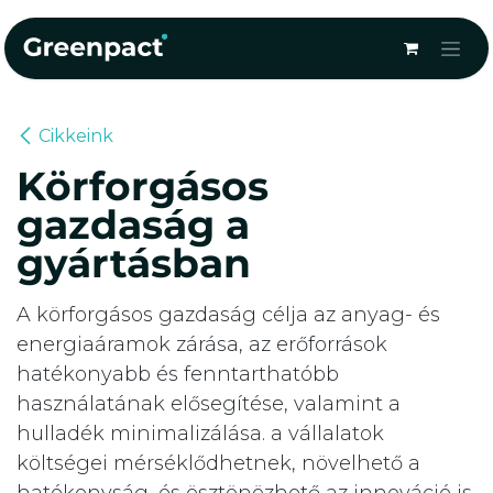
Kihagyás és továbblépés a tartalomhoz
Cikkeink
Körforgásos
gazdaság a
gyártásban
A körforgásos gazdaság célja az anyag- és
energiaáramok zárása, az erőforrások
hatékonyabb és fenntarthatóbb
használatának elősegítése, valamint a
hulladék minimalizálása. a vállalatok
költségei mérséklődhetnek, növelhető a