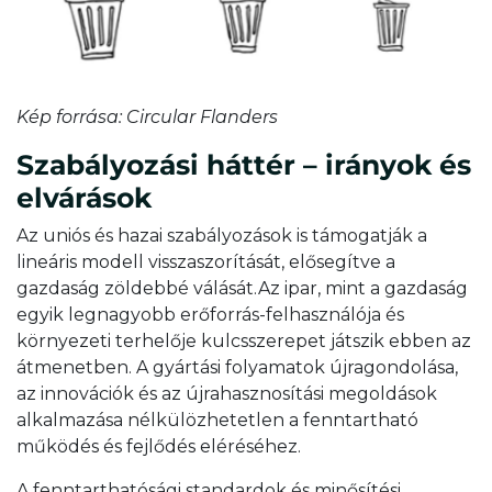
Kép forrása:
Circular Flanders
Szabályozási háttér – irányok és
elvárások
Az uniós és hazai szabályozások is támogatják a
lineáris modell visszaszorítását, elősegítve a
gazdaság zöldebbé válását.
Az ipar, mint a gazdaság
egyik legnagyobb erőforrás-felhasználója és
környezeti terhelője kulcsszerepet játszik ebben az
átmenetben. A gyártási folyamatok újragondolása,
az innovációk és az újrahasznosítási megoldások
alkalmazása nélkülözhetetlen a fenntartható
működés és fejlődés eléréséhez.
A fenntarthatósági standardok és minősítési