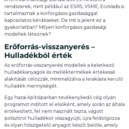
rendszerek, mint például az ESRS, VSME, EcoVadis is
tartalmaznak a körforgásos gazdasággal
kapcsolatos kérdéseket. De mit is jelent ez a
gyakorlatban? Milyen körforgásos gazdasági
modellek léteznek?
Erőforrás-visszanyerés –
Hulladékból érték
Az erőforrás-visszanyerési modellek a keletkező
hulladékanyagok és melléktermékek értékessé
alakítását célozzák, minimalizálva a lerakásra kerülő
hulladék mennyiségét.
Egy hazai építőiparban tevékenykedő cég olyan
programot indított el elsőként, amely során az általa
értékesített, fel nem használt tiszta, vágott
polisztirol hulladékot visszagyűjti, újra feldolgozza
és olyan hőszigetelő anyagot készít belőle, amely