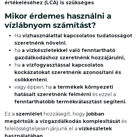
értékeléséhez (LCA) is szükséges
.
Mikor érdemes használni a
vízlábnyom számítást?
Ha
vízhasználattal kapcsolatos tudatosságot
szeretnénk növelni
,
ha
a vízkészletekkel való fenntartható
gazdálkodáshoz szeretnénk hozzájárulni,
ha
a vízfogyasztással kapcsolatos
kockázatokat szeretnénk azonosítani és
csökkenteni
,
vagy éppen, ha
a termékek környezeti
hatásait szeretnénk felmérni
és ezzel a
fenntarthatóbb termékválasztást segíteni.
Ez a
szemlélet
hozzásegít, hogy
jobban
megértsük a vízgazdálkodás komplexitását
és
felelősségteljesen járjunk el a
vízkészletek
használatában
.