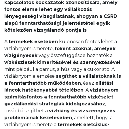
kapcsolatos kockázatok azonosítására, amely
fontos eleme lehet egy vállalkozás
lényegességi vizsgálatának, ahogyan a CSRD
alapú fenntarthatósági jelentéstétel egyik
kötelezően vizsgálandó pontja is
.
A
termékek esetében
különösen fontos lehet a
vízlábnyom ismerete,
főként azoknál, amelyek
vízigényesek
vagy összefüggésbe hozhatók a
vízkészletek kimerítésével és szennyezésével
,
mint például a pamut, a hús, vagy a cukor stb. A
vízlábnyom elemzése
segíthet a vállalatoknak is
a fenntarthatóbb működésben
, és az
ellátási
láncok hatékonyabbá tételében
. A
vízlábnyom
számítás
fontos a fenntarthatóbb vízkészlet-
gazdálkodási stratégiák kidolgozásához
,
továbbá segíthet a
vízhiány és vízszennyezés
problémáinak kezelésében
, amellett, hogy a
vízlábnyom ismerete a
termékek életciklus-