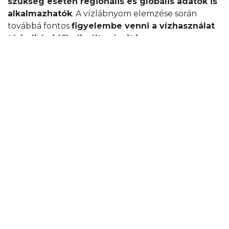
szükség esetén regionális és globális adatok is
alkalmazhatók
. A vízlábnyom elemzése során
továbbá fontos
figyelembe venni a vízhasználat
térbeli és időbeli változásait is
.
A vízlábnyom számítása
A vízlábnyom számítása, különösen a pontos
értékek meghatározása,
összetett feladat
, amely
speciális ismereteket és adatokat igényel.
A
számítási módszerek
nagyvonalakban a
következők:
Zöld vízlábnyom
: A
növény által
elpárologtatott víz mennyisége
. A
termeléshez szükséges zöld vízlábnyomot úgy
kapjuk meg, hogy a
növény vízigényét
elosztjuk a termés mennyiségével
.
Kék vízlábnyom
: A
felhasznált felszíni és