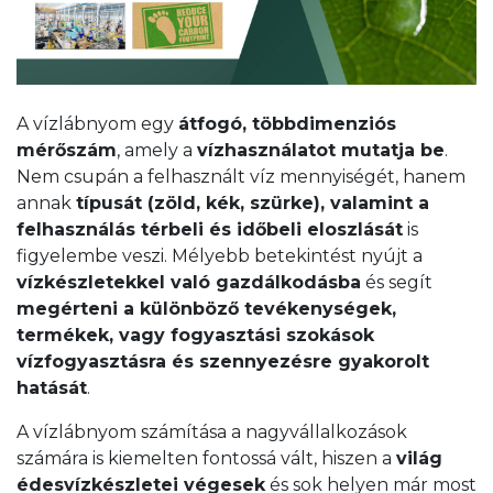
A vízlábnyom egy
átfogó, többdimenziós
mérőszám
, amely a
vízhasználatot mutatja be
.
Nem csupán a felhasznált víz mennyiségét, hanem
annak
típusát (zöld, kék, szürke), valamint a
felhasználás térbeli és időbeli eloszlását
is
figyelembe veszi. Mélyebb betekintést nyújt a
vízkészletekkel való gazdálkodásba
és segít
megérteni a különböző tevékenységek,
termékek, vagy fogyasztási szokások
vízfogyasztásra és szennyezésre gyakorolt
hatását
.
A vízlábnyom számítása a nagyvállalkozások
számára is kiemelten fontossá vált, hiszen a
világ
édesvízkészletei végesek
és sok helyen már most