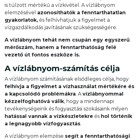
is túlzott mértékű a vízkivétel. A vízlábnyom
elemzésével
azonosíthatók a fenntarthatatlan
gyakorlatok,
és felhívhatjuk a figyelmet a
vízgazdálkodás javításának szükségességére.
A vízlábnyom tehát nem csupán egy egyszerű
mérőszám, hanem a fenntarthatóság felé
vezető út fontos eszköze is.
A vízlábnyom-számítás célja
A vízlábnyom számításának elsődleges célja, hogy
felhívja a figyelmet a vízhasználat mértékére és
a kapcsolódó problémákra
. A
vízlábnyommal
kézzelfoghatóvá válik
, hogy a mindennapi
tevékenységeink és fogyasztási szokásaink milyen
hatással vannak a vízkészletekre
és
hol történik
a legnagyobb vízfogyasztás
.
A vízlábnyom elemzése
segít a fenntarthatósági