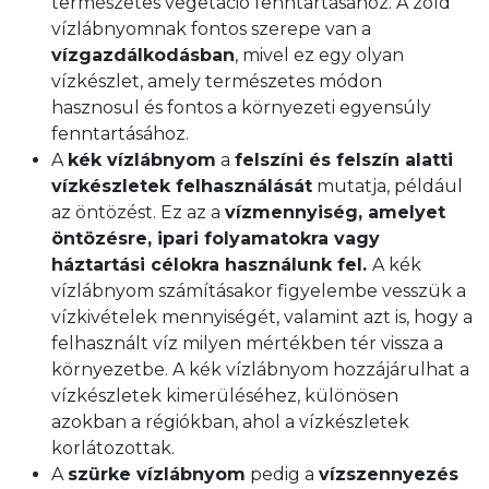
természetes vegetáció fenntartásához. A zöld
vízlábnyomnak fontos szerepe van a
vízgazdálkodásban
, mivel ez egy olyan
vízkészlet, amely természetes módon
hasznosul és fontos a környezeti egyensúly
fenntartásához.
A
kék vízlábnyom
a
felszíni és felszín alatti
vízkészletek felhasználását
mutatja, például
az öntözést. Ez az a
vízmennyiség, amelyet
öntözésre, ipari folyamatokra vagy
háztartási célokra használunk fel.
A kék
vízlábnyom számításakor figyelembe vesszük a
vízkivételek mennyiségét, valamint azt is, hogy a
felhasznált víz milyen mértékben tér vissza a
környezetbe. A kék vízlábnyom hozzájárulhat a
vízkészletek kimerüléséhez, különösen
azokban a régiókban, ahol a vízkészletek
korlátozottak.
A
szürke vízlábnyom
pedig a
vízszennyezés