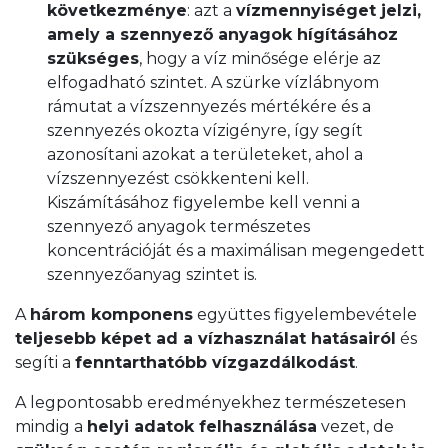
következménye
: azt a
vízmennyiséget jelzi,
amely a szennyező anyagok hígításához
szükséges
, hogy a víz minősége elérje az
elfogadható szintet. A szürke vízlábnyom
rámutat a vízszennyezés mértékére és a
szennyezés okozta vízigényre, így segít
azonosítani azokat a területeket, ahol a
vízszennyezést csökkenteni kell.
Kiszámításához figyelembe kell venni a
szennyező anyagok természetes
koncentrációját és a maximálisan megengedett
szennyezőanyag szintet is.
A
három komponens
együttes figyelembevétele
teljesebb képet ad a vízhasználat hatásairól
és
segíti a
fenntarthatóbb vízgazdálkodást
.
A legpontosabb eredményekhez természetesen
mindig a
helyi adatok felhasználása
vezet, de