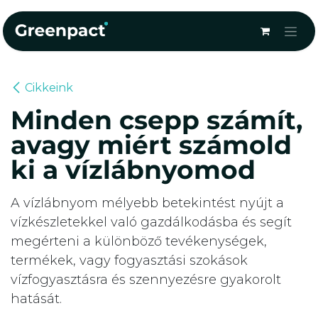
Kihagyás és továbblépés a tartalomhoz
Cikkeink
Minden csepp számít,
avagy miért számold
ki a vízlábnyomod
A vízlábnyom mélyebb betekintést nyújt a
vízkészletekkel való gazdálkodásba és segít
megérteni a különböző tevékenységek,
termékek, vagy fogyasztási szokások
vízfogyasztásra és szennyezésre gyakorolt
hatását.