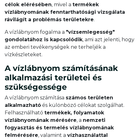
célok elérésében
, mivel a
termékek
vízlábnyomának fenntarthatósági vizsgálata
rávilágít a problémás területekre
.
A vízlábnyom fogalma a
"vízsemlegesség"
gondolatához is kapcsolódik
, ami azt jelenti, hogy
az emberi tevékenységek ne terheljék a
vízkészleteket.
A vízlábnyom számításának
alkalmazási területei és
szükségessége
A vízlábnyom számítása
számos területen
alkalmazható
és különböző célokat szolgálhat.
Felhasználható
termékek, folyamatok
vízlábnyomának mérésére
, a
nemzeti
fogyasztás és termelés vízlábnyomának
felmérésére
, valamint a
vízhasználattal