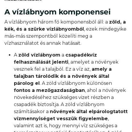
A vízlábnyom komponensei
A vízlábnyom három fő komponensből áll: a
zöld, a
kék, és a szürke vízlábnyomból
, ezek mindegyike
más-más szempontból közelíti meg a
vízhasználatot és annak hatásait.
A
zöld vízlábnyom
a
csapadékvíz
felhasználását jelenti
, amelyet a növények
vesznek fel a talajból. Ez a víz az,
amely a
talajban tárolódik és a növények által
párolog el
. A zöld vízlábnyom különösen
fontos a mezőgazdaságban
, ahol a növények
növekedéséhez szükséges vizet részben a
csapadék biztosítja. A zöld vízlábnyom
számításakor a
növények által elpárologtatott
vízmennyiséget vesszük figyelembe
,
valamint azt is, hogy mennyi víz szükséges a