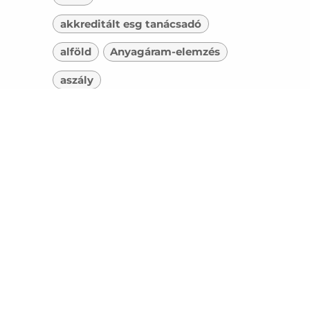
akkreditált esg tanácsadó
alföld
Anyagáram-elemzés
aszály
Banki ESG elvárások
bcorp
befektetői döntés
Befektetői elvárások
beszerzés
Beszállítói adatkérés
beszállítói lánc
Beszállítói értékelés
biodiverzitás