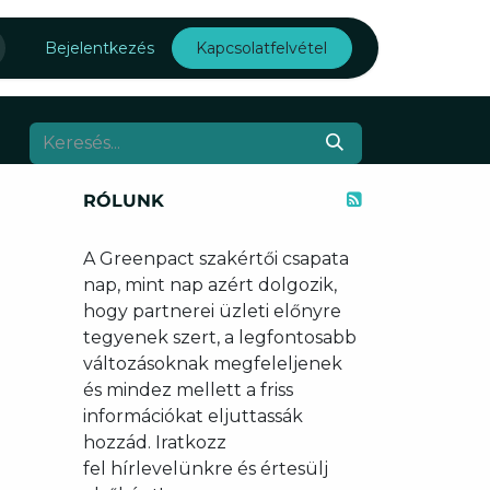
Rólunk
Bejelentkezés
Kapcsolatfelvétel
RÓLUNK
A Greenpact szakértői csapata
nap, mint nap azért dolgozik,
hogy partnerei üzleti előnyre
tegyenek szert, a legfontosabb
változásoknak megfeleljenek
és mindez mellett a friss
információkat eljuttassák
hozzád. Iratkozz
fel hírlevelünkre és értesülj