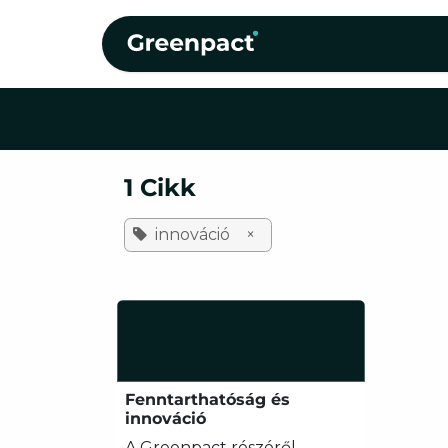
Kihagyás és továbblépés a tartalomhoz
Kezdőlap
Szolgáltat
1 Cikk
innováció
×
Fenntarthatóság és
innováció
A Greenpact részéről