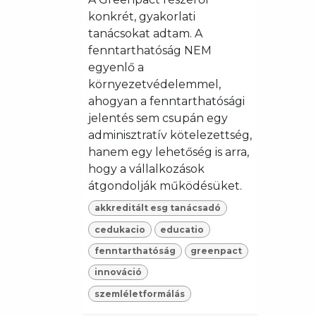
konkrét, gyakorlati
tanácsokat adtam. A
fenntarthatóság NEM
egyenlő a
környezetvédelemmel,
ahogyan a fenntarthatósági
jelentés sem csupán egy
adminisztratív kötelezettség,
hanem egy lehetőség is arra,
hogy a vállalkozások
átgondolják működésüket.
akkreditált esg tanácsadó
cedukacio
educatio
fenntarthatóság
greenpact
innováció
szemléletformálás