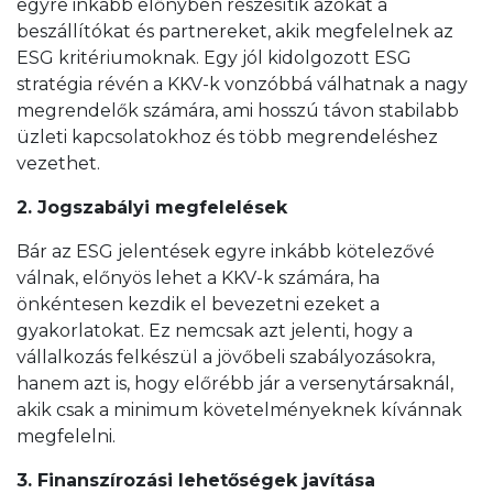
egyre inkább előnyben részesítik azokat a
beszállítókat és partnereket, akik megfelelnek az
ESG kritériumoknak. Egy jól kidolgozott ESG
stratégia révén a KKV-k vonzóbbá válhatnak a nagy
megrendelők számára, ami hosszú távon stabilabb
üzleti kapcsolatokhoz és több megrendeléshez
vezethet.
2. Jogszabályi megfelelések
Bár az ESG jelentések egyre inkább kötelezővé
válnak, előnyös lehet a KKV-k számára, ha
önkéntesen kezdik el bevezetni ezeket a
gyakorlatokat. Ez nemcsak azt jelenti, hogy a
vállalkozás felkészül a jövőbeli szabályozásokra,
hanem azt is, hogy előrébb jár a versenytársaknál,
akik csak a minimum követelményeknek kívánnak
megfelelni.
3. Finanszírozási lehetőségek javítása