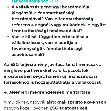
tanácsadóinkhoz ITT!
A vállalkozás pénzügyi beszámolója
kiegészül-e fenntarthatósági
beszámolóval? Van-e fenntarthatósági
referens a cégnél vagy működnek-e együtt
fenntarthatósági tanácsadókkal
?
Van-e külső, független értékelése a
vállalkozásnak, van-e auditja a
tevékenységük fenntarthatósági
aspektusainak?
Az ESG teljesítmény javítása tehát nemcsak a
meglévő partnerekkel való kapcsolatok
erősítésében segít, hanem új finanszírozási
forrásokhoz is hozzájuttathatja a vállalkozást.
4. Jelenlegi megrendelések megtartása
A multiknak, nagyvállalatoknak
szállító kkv-knak
a
nagyon közeli jövőben
ESG adatokat kell