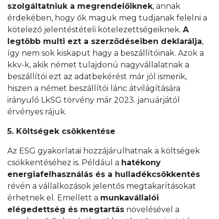
szolgáltatniuk a megrendelőiknek
, annak
érdekében, hogy ők maguk meg tudjanak felelni a
kötelező jelentéstételi kötelezettségeiknek.
A
legtöbb multi ezt a szerződéseiben deklarálja
,
így nem sok kiskaput hagy a beszállítóinak. Azok a
kkv-k, akik német tulajdonú nagyvállalatnak a
beszállítói ezt az adatbekérést már jól ismerik,
hiszen a német beszállítói lánc átvilágítására
irányuló LkSG törvény már 2023. januárjától
érvényes rájuk.
5. Költségek csökkentése
Az ESG gyakorlatai hozzájárulhatnak a költségek
csökkentéséhez is. Például a
hatékony
energiafelhasználás és a hulladékcsökkentés
révén a vállalkozások jelentős megtakarításokat
érhetnek el. Emellett a
munkavállalói
elégedettség és megtartás
növelésével a