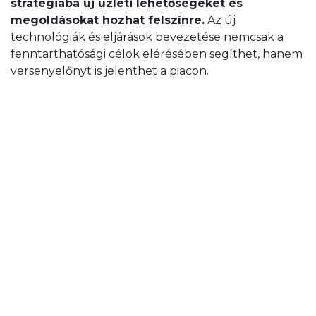
stratégiába új üzleti lehetőségeket és
megoldásokat hozhat felszínre.
Az új
technológiák és eljárások bevezetése nemcsak a
fenntarthatósági célok elérésében segíthet, hanem
versenyelőnyt is jelenthet a piacon.
8. Jogszabályi megfelelés
Az ESG beszámolók segíthetnek a vállalkozásoknak
abban is, hogy jobban felkészüljenek a jövőbeli
jogszabályi változásokra. Az ESG szempontok
figyelembe vétele révén a cégek proaktívan
léphetnek fel és elkerülhetik a jövőbeni bírságokat
vagy egyéb jogi problémákat.
Összegzés
Az ESG nemcsak egy kötelezettség, hanem egy
olyan lehetőség is, amely számos előnnyel járhat a
kis- és középvállalkozások számára Magyarországon.