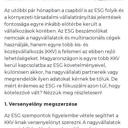
Az utóbbi pár hónapban a csapból is az ESG folyik és
a környezeti-társadalmi-vállalatirányítási jelentések
fontossága egyre inkább előtérbe került a
vállalkozások körében. Az ESG beszámolókat
nemcsak a nagyvállalatok és multinacionális cégek
használják, hanem egyre több kis- és
középvállalkozás (KKV) is felismeri az ebben rejlő
lehetőségeket. Magyarországon is egyre több KKV
kerül kapcsolatba az ESG követelményeivel,
különösen akkor, ha nagyvállalati partnereik vagy
megrendelőik ilyen adatokat kérnek be tőlük. De
miért érdemes az ESG-re fókuszálni azon túl, hogy
kötelezővé vált? Nézzük meg részletesen!
1. Versenyelőny megszerzése
Az ESG szempontok figyelembe vétele segíthet a
KKV-knak versenyelőnyt szerezni. A nagyvállalatok