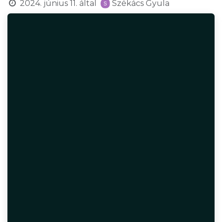
2024. június 11.
által
Székács Gyula