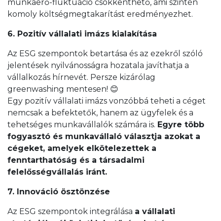
munkaerő-fluktuáció csökkenthető, ami szintén
komoly költségmegtakarítást eredményezhet.
6. Pozitív vállalati imázs kialakítása
Az ESG szempontok betartása és az ezekről szóló
jelentések nyilvánosságra hozatala javíthatja a
vállalkozás hírnevét. Persze kizárólag
greenwashing mentesen! 😊
Egy pozitív vállalati imázs vonzóbbá teheti a céget
nemcsak a befektetők, hanem az ügyfelek és a
tehetséges munkavállalók számára is.
Egyre több
fogyasztó és munkavállaló választja azokat a
cégeket, amelyek elkötelezettek a
fenntarthatóság és a társadalmi
felelősségvállalás iránt.
7. Innováció ösztönzése
Az ESG szempontok integrálása
a vállalati